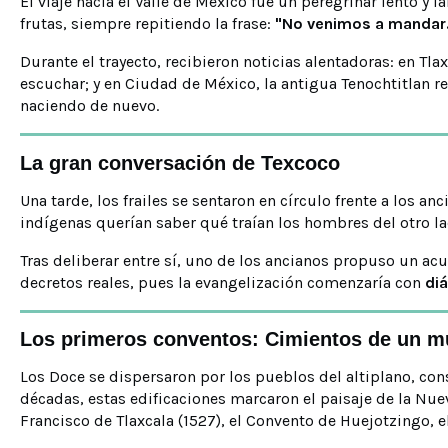
El viaje hacia el Valle de México fue un peregrinar lento y 
frutas, siempre repitiendo la frase:
"No venimos a mandar. 
Durante el trayecto, recibieron noticias alentadoras: en T
escuchar; y en Ciudad de México, la antigua Tenochtitlan 
naciendo de nuevo.
La gran conversación de Texcoco
Una tarde, los frailes se sentaron en círculo frente a los 
indígenas querían saber qué traían los hombres del otro l
Tras deliberar entre sí, uno de los ancianos propuso un a
decretos reales, pues la evangelización comenzaría con
di
Los primeros conventos: Cimientos de un 
Los Doce se dispersaron por los pueblos del altiplano, con
décadas, estas edificaciones marcaron el paisaje de la Nue
Francisco de Tlaxcala (1527), el Convento de Huejotzingo, e