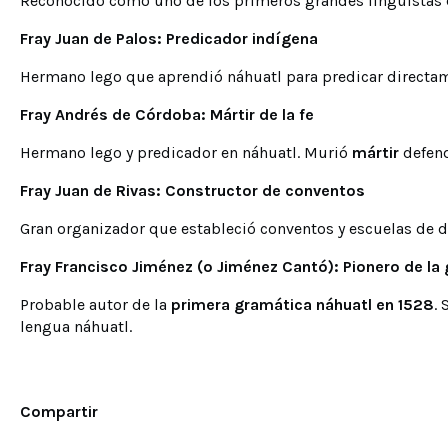
Reconocido como uno de los primeros grandes lingüistas de
Fray Juan de Palos: Predicador indígena
Hermano lego que aprendió náhuatl para predicar directame
Fray Andrés de Córdoba: Mártir de la fe
Hermano lego y predicador en náhuatl. Murió
mártir
defend
Fray Juan de Rivas: Constructor de conventos
Gran organizador que estableció conventos y escuelas de do
Fray Francisco Jiménez (o Jiménez Cantó): Pionero de la
Probable autor de la
primera gramática náhuatl en 1528
.
lengua náhuatl.
Compartir